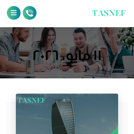
١١ مايو، ٢٠٢٦