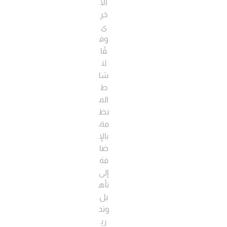
الأ
خر
ى
وف
قًا
لن
شا
ط
الم
نظ
مة،
بالإ
ضا
فة
إلى
تأه
يل
وتد
ري