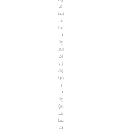
م
ست
ش
فيا
ت
وال
مع
ام
ل
وال
وزا
را
ت
وال
مؤ
س
سا
ت