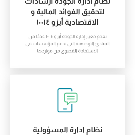
نظام ادارة الجودة ارشادات
لتحقيق الفوائد المالية و
الاقتصادية أيزو ١٠٠١٤
تقدم
معيار
إدارة
الجودة
أيزو
١٠٠١٤
عددًا
من
المبادئ
التوجيهية
التي
تدعم
المؤسسات
في
الاستفادة
القصوى
من
مواردها
نظام ادارة المسؤولية