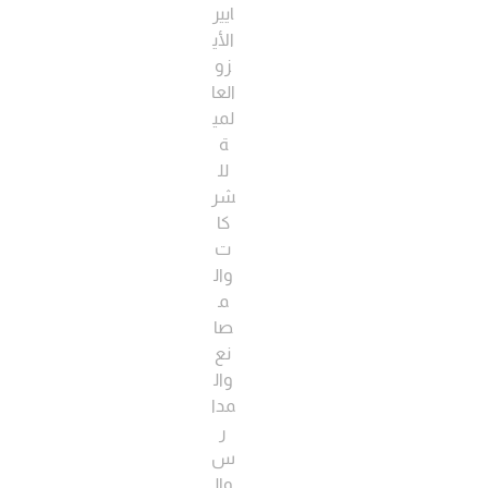
ايير
الأي
زو
العا
لمي
ة
لل
شر
كا
ت
وال
م
صا
نع
وال
مدا
ر
س
وال