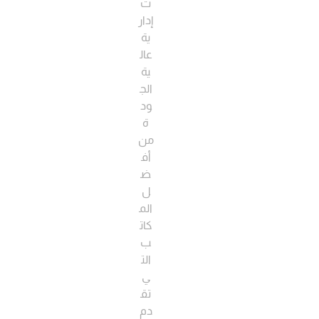
ت
إدار
ية
عال
ية
الج
ود
ة
من
أف
ض
ل
الم
كات
ب
الت
ي
تق
دم