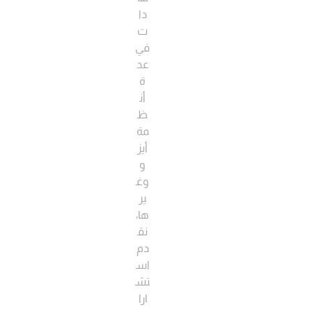
دا
ت
في
عد
ة
أن
ظ
مة
أيز
و
وغ
ير
ها،
نق
دم
اس
تش
ارا