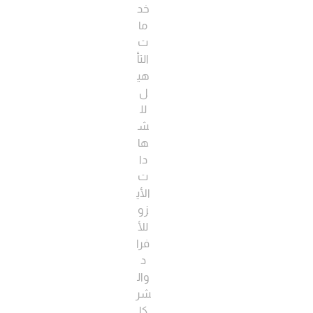
خد
ما
ت
التأ
هي
ل
لل
ش
ها
دا
ت
الأي
زو
للأ
فرا
د
وال
شر
كا