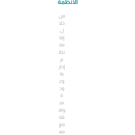
الأنظمة
من
خلا
ل
إقا
مة
نظ
م
إدار
ية
وج
ود
ة
مت
واف
قة
مع
مع