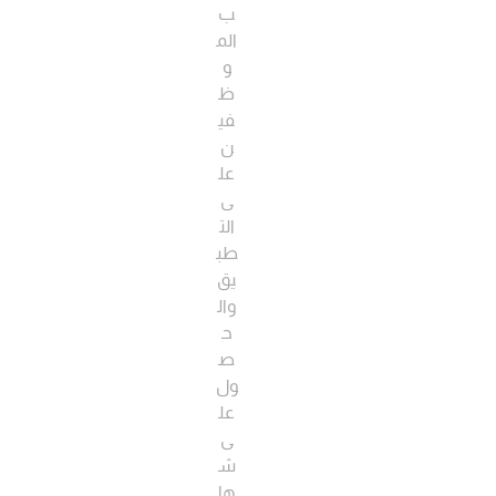
ب
الم
و
ظ
في
ن
عل
ى
الت
طب
يق
وال
ح
ص
ول
عل
ى
ش
ها