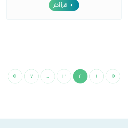
اقرأ أكثر
٧
…
٣
٢
١