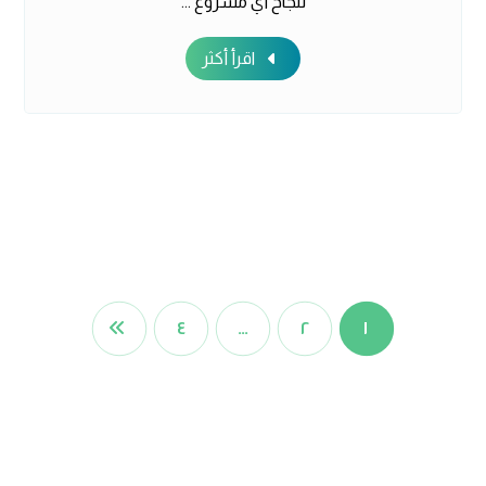
لنجاح أي مشروع ...
اقرأ أكثر
٤
…
٢
١